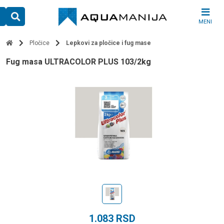
Skip
to
MENI
content
Pločice
Lepkovi za pločice i fug mase
Fug masa ULTRACOLOR PLUS 103/2kg
1.083
RSD