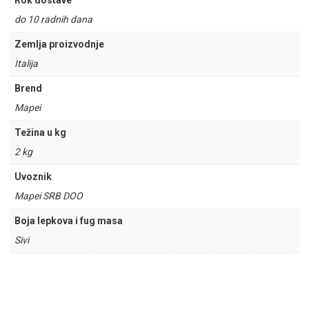
Rok dostave
do 10 radnih dana
Zemlja proizvodnje
Italija
Brend
Mapei
Težina u kg
2 kg
Uvoznik
Mapei SRB DOO
Boja lepkova i fug masa
Sivi