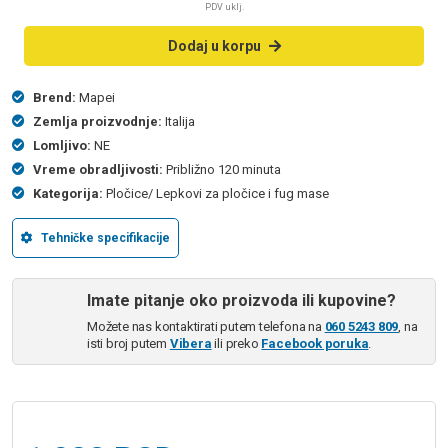
PDV uklj.
Dodaj u korpu
Brend:
Mapei
Zemlja proizvodnje:
Italija
Lomljivo:
NE
Vreme obradljivosti:
Približno 120 minuta
Kategorija:
Pločice/ Lepkovi za pločice i fug mase
Tehničke specifikacije
Imate pitanje oko proizvoda ili kupovine?
Možete nas kontaktirati putem telefona na
060 5243 809
, na
isti broj putem
Vibera
ili preko
Facebook poruka
.