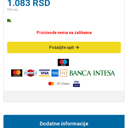
1.083
RSD
PDV uklj.
Proizvoda nema na zalihama
Pošaljite upit
Dodatne informacije