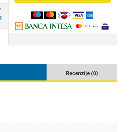
?
9
,
Recenzije (0)