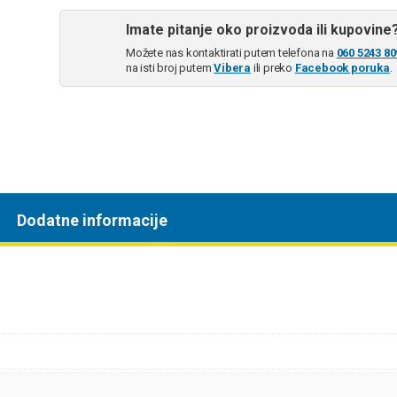
Imate pitanje oko proizvoda ili kupovine
Možete nas kontaktirati putem telefona na
060 5243 80
na isti broj putem
Vibera
ili preko
Facebook poruka
.
Dodatne informacije