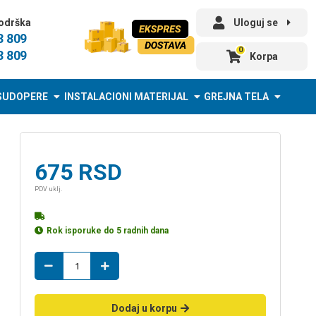
odrška
Uloguj se
3 809
0
3 809
Korpa
SUDOPERE
INSTALACIONI MATERIJAL
GREJNA TELA
675
RSD
PDV uklj.
Rok isporuke do 5 radnih dana
fug
masa
40CE40
količina
Dodaj u korpu