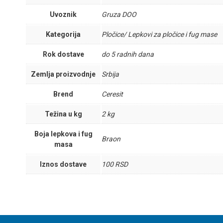
Uvoznik
Gruza DOO
Kategorija
Pločice/ Lepkovi za pločice i fug mase
Rok dostave
do 5 radnih dana
Zemlja proizvodnje
Srbija
Brend
Ceresit
Težina u kg
2 kg
Boja lepkova i fug
Braon
masa
Iznos dostave
100 RSD