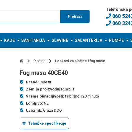
Telefonska p
060 524
Pretraži
060 324
KADE
SANITARIJA
SLAVINE
GALANTERIJA
PUMPE
Pločice
Lepkovi za pločice i fug mase
fug masa 40CE40
Brend:
Ceresit
Zemlja proizvodnje:
Srbija
Vreme obradljivosti:
Približno 120 minuta
Lomljivo:
NE
Uvoznik:
Gruza DOO
Tehničke specifikacije