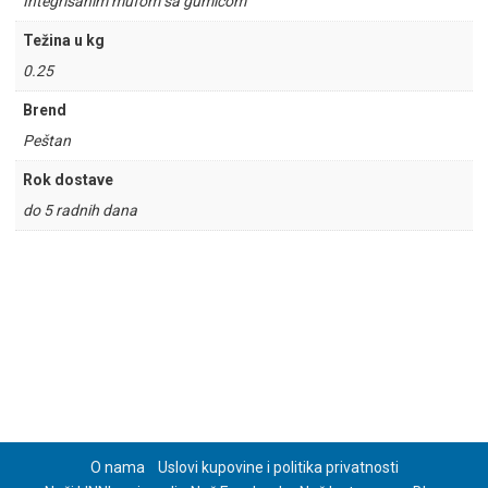
Integrisanim mufom sa gumicom
Težina u kg
0.25
Brend
Peštan
Rok dostave
do 5 radnih dana
O nama
Uslovi kupovine i politika privatnosti