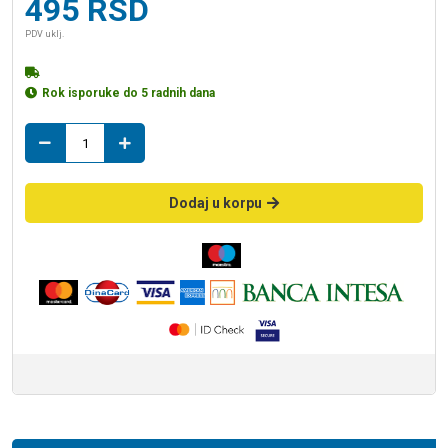
495
RSD
PDV uklj.
Rok isporuke do 5 radnih dana
dupla
T
racva
110/50
Dodaj u korpu
količina