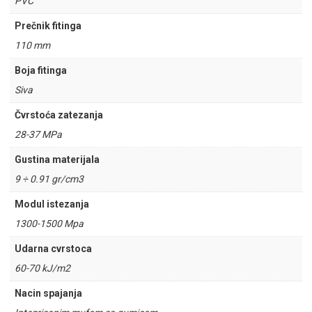
PVC
Prečnik fitinga
110 mm
Boja fitinga
Siva
Čvrstoća zatezanja
28-37 MPa
Gustina materijala
9 ÷ 0.91 gr/cm3
Modul istezanja
1300-1500 Mpa
Udarna cvrstoca
60-70 kJ/m2
Nacin spajanja