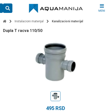
Skip
to
MENI
content
Instalacioni materijal
Kanalizacioni materijal
dupla T racva 110/50
495
RSD