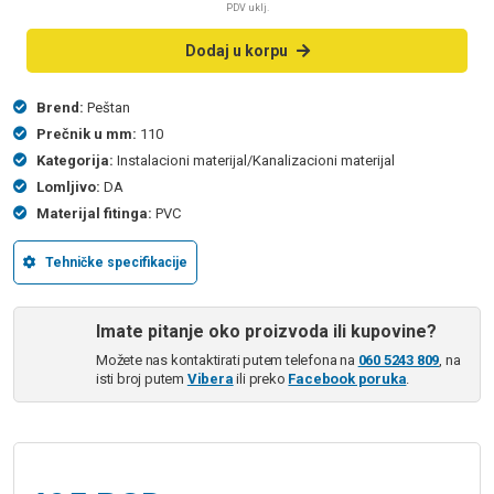
PDV uklj.
Dodaj u korpu
Brend:
Peštan
Prečnik u mm:
110
Kategorija:
Instalacioni materijal/Kanalizacioni materijal
Lomljivo:
DA
Materijal fitinga:
PVC
Tehničke specifikacije
Imate pitanje oko proizvoda ili kupovine?
Možete nas kontaktirati putem telefona na
060 5243 809
, na
isti broj putem
Vibera
ili preko
Facebook poruka
.