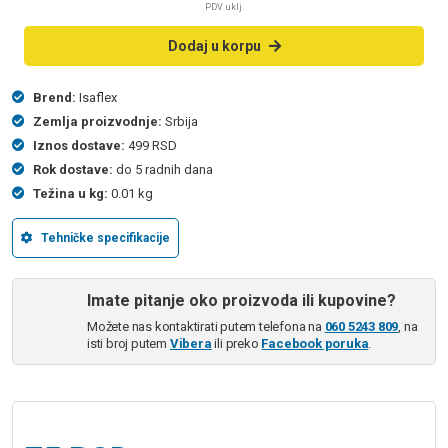
PDV uklj.
Dodaj u korpu
Brend:
Isaflex
Zemlja proizvodnje:
Srbija
Iznos dostave:
499 RSD
Rok dostave:
do 5 radnih dana
Težina u kg:
0.01 kg
Tehničke specifikacije
Imate pitanje oko proizvoda ili kupovine?
Možete nas kontaktirati putem telefona na
060 5243 809
, na
isti broj putem
Vibera
ili preko
Facebook poruka
.