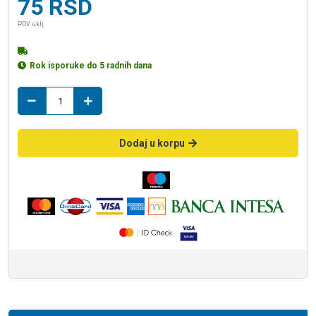
75
RSD
PDV uklj.
Rok isporuke do 5 radnih dana
drzac
elast.crevo
2224
količina
Dodaj u korpu