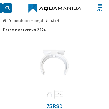
Skip
to
MENI
content
Instalacioni materijal
Sifoni
drzac elast.crevo 2224
75
RSD