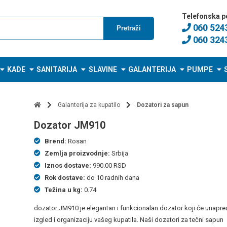
Telefonska p
060 524
Pretraži
060 324
KADE
SANITARIJA
SLAVINE
GALANTERIJA
PUMPE
Galanterija za kupatilo
Dozatori za sapun
dozator JM910
Brend:
Rosan
Zemlja proizvodnje:
Srbija
Iznos dostave:
990.00 RSD
Rok dostave:
do 10 radnih dana
Težina u kg:
0.74
dozator JM910 je elegantan i funkcionalan dozator koji će unapred
izgled i organizaciju vašeg kupatila. Naši dozatori za tečni sapun