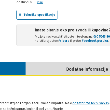
dostupni su ...
više
Tehničke specifikacije
Imate pitanje oko proizvoda ili kupovine
Možete nas kontaktirati putem telefona na
060 5243 80
na isti broj putem
Vibera
ili preko
Facebook poruka
.
Dodatne informacije
rediti izgled i organizaciju vašeg kupatila. Naši
dozatori za tečni sapun
za tečni sapun, losion ili gel za tuširanje.