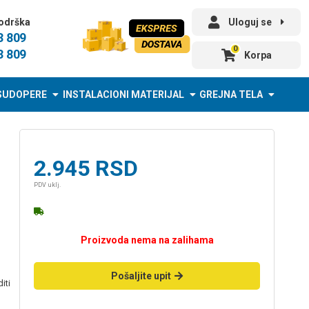
odrška
Uloguj se
3 809
0
3 809
Korpa
SUDOPERE
INSTALACIONI MATERIJAL
GREJNA TELA
2.945
RSD
PDV uklj.
Proizvoda nema na zalihama
Pošaljite upit
iti