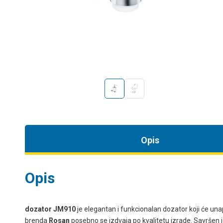
Opis
Opis
dozator JM910
je elegantan i funkcionalan dozator koji će unap
brenda
Rosan
posebno se izdvaja po kvalitetu izrade. Savršen je 