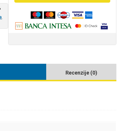
4111180
?
količina
9
,
Recenzije (0)