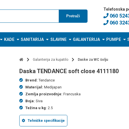
Telefonska p
060 524
Pretraži
060 324
KADE
SANITARIJA
SLAVINE
GALANTERIJA
PUMPE
Galanterija za kupatilo
Daske za WC šolju
daska TENDANCE soft close 4111180
Brend:
Tendance
Materijal:
Medijapan
Zemlja proizvodnje:
Francuska
Boja:
Siva
Težina u kg:
2.5
Tehničke specifikacije