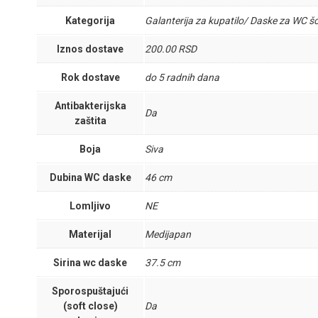
Kategorija
Galanterija za kupatilo/ Daske za WC šo
Iznos dostave
200.00 RSD
Rok dostave
do 5 radnih dana
Antibakterijska
Da
zaštita
Boja
Siva
Dubina WC daske
46 cm
Lomljivo
NE
Materijal
Medijapan
Sirina wc daske
37.5 cm
Sporospuštajući
(soft close)
Da