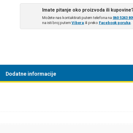
Imate pitanje oko proizvoda ili kupovine
Možete nas kontaktirati putem telefona na
060 5243 80
na isti broj putem
Vibera
ili preko
Facebook poruka
.
Dodatne informacije