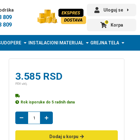
odrška
Uloguj se
3 809
0
3 809
Korpa
SUDOPERE
INSTALACIONI MATERIJAL
GREJNA TELA
3.585
RSD
PDV uklj.
Rok isporuke do 5 radnih dana
daska
TENDANCE
soft
close
Dodaj u korpu