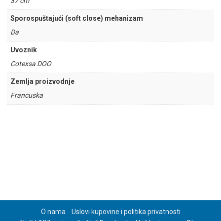
37 cm
Sporospuštajući (soft close) mehanizam
Da
Uvoznik
Cotexsa DOO
Zemlja proizvodnje
Francuska
O nama
Uslovi kupovine i politika privatnosti