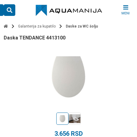
Skip
to
MENI
content
Galanterija za kupatilo
Daske za WC šolju
daska TENDANCE 4413100
3.656
RSD