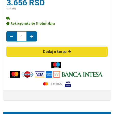
3.656
RSD
PDV uklj.
Rok isporuke do 5 radnih dana
daska
TENDANCE
4413100
količina
Dodaj u korpu