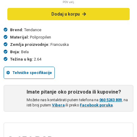
PDV uklj.
Dodaj u korpu
Brend:
Tendance
Materijal:
Polipropilen
Zemlja proizvodnje:
Francuska
Boja:
Bela
Težina u kg:
2.64
Tehničke specifikacije
Imate pitanje oko proizvoda ili kupovine?
Možete nas kontaktirati putem telefona na
060 5243 809
, na
isti broj putem
Vibera
ili preko
Facebook poruka
.