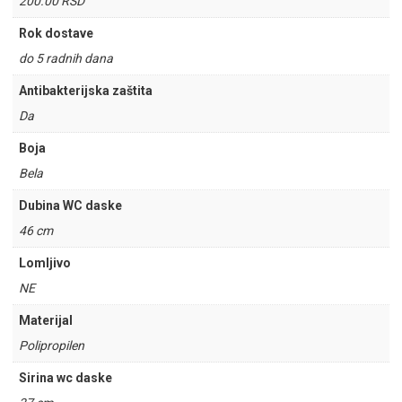
200.00 RSD
Rok dostave
do 5 radnih dana
Antibakterijska zaštita
Da
Boja
Bela
Dubina WC daske
46 cm
Lomljivo
NE
Materijal
Polipropilen
Sirina wc daske