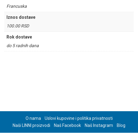
Francuska
Iznos dostave
100.00 RSD
Rok dostave
do 5 radnih dana
O nama
Uslovi kupovine i politika privatnosti
Naši LINNI proizvodi
Naš Facebook
Naš Instagram
Blog