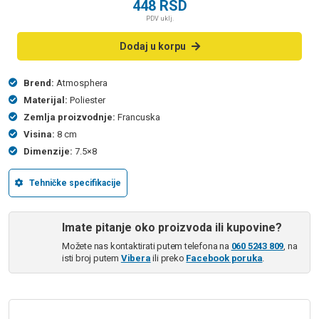
448
RSD
PDV uklj.
Dodaj u korpu
Brend:
Atmosphera
Materijal:
Poliester
Zemlja proizvodnje:
Francuska
Visina:
8 cm
Dimenzije:
7.5×8
Tehničke specifikacije
Imate pitanje oko proizvoda ili kupovine?
Možete nas kontaktirati putem telefona na
060 5243 809
, na
isti broj putem
Vibera
ili preko
Facebook poruka
.