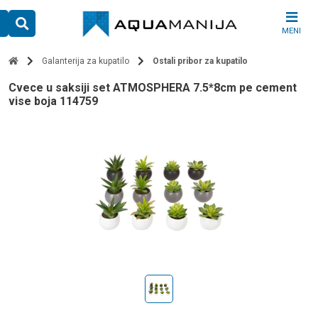
Skip
to
MENI
content
Galanterija za kupatilo
Ostali pribor za kupatilo
cvece u saksiji set ATMOSPHERA 7.5*8cm pe cement
vise boja 114759