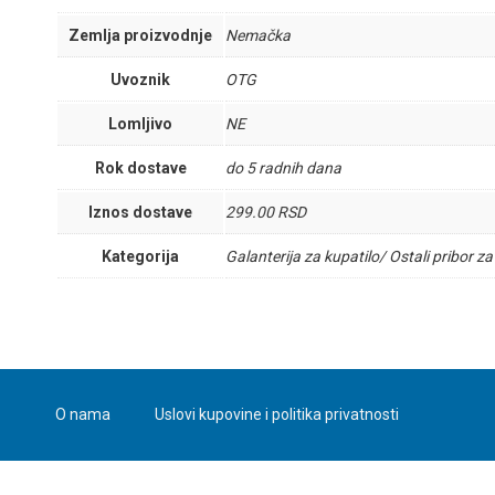
Zemlja proizvodnje
Nemačka
Uvoznik
OTG
Lomljivo
NE
Rok dostave
do 5 radnih dana
Iznos dostave
299.00 RSD
Kategorija
Galanterija za kupatilo/ Ostali pribor za
O nama
Uslovi kupovine i politika privatnosti