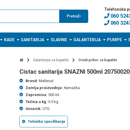
Telefonska p
060 524
Pretraži
060 324
KADE
SANITARIJA
SLAVINE
GALANTERIJA
PUMPE
Galanterija za kupatilo
Ostali pribor za kupatilo
cistac sanitarija SNAZNI 500ml 2075002
Brend:
Mellerud
Zemlja proizvodnje:
Nemačka
Zapremina:
500 ml
Težina u kg:
0.5 kg
Uvoznik:
OTG
Tehničke specifikacije