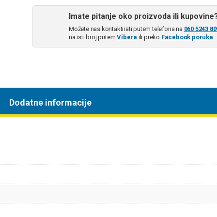
Imate pitanje oko proizvoda ili kupovine
Možete nas kontaktirati putem telefona na
060 5243 80
na isti broj putem
Vibera
ili preko
Facebook poruka
.
Dodatne informacije