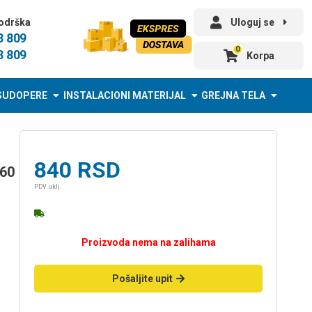
odrška
Uloguj se
3 809
0
3 809
Korpa
SUDOPERE
INSTALACIONI MATERIJAL
GREJNA TELA
840
RSD
060
PDV uklj.
Proizvoda nema na zalihama
Pošaljite upit