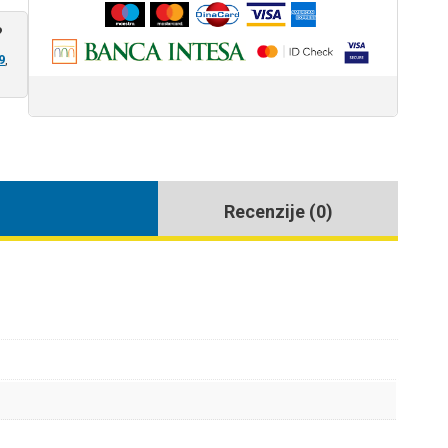
?
9
,
Recenzije (0)