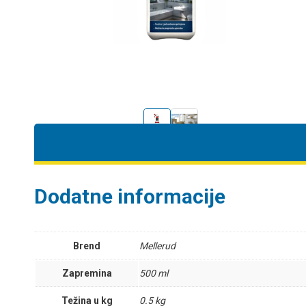
Dodatne informacije
Brend
Mellerud
Zapremina
500 ml
Težina u kg
0.5 kg