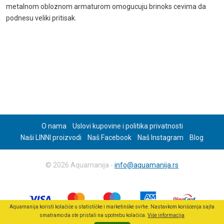
metalnom obloznom armaturom omogucuju brinoks cevima da
podnesu veliki pritisak.
O nama
Uslovi kupovine i politika privatnosti
Naši LINNI proizvodi
Naš Facebook
Naš Instagram
Blog
© 2026 Aquamanija -
info@aquamanija.rs
Aquamanija koristi kolačiće u statističke i marketinške svrhe. Nastavkom korišćenja sajta
smatramo da ste pristali na upotrebu kolačića.
Više informacija