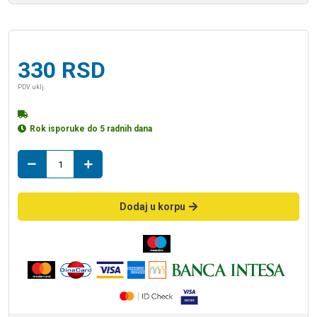
330
RSD
PDV uklj.
Rok isporuke do 5 radnih dana
brinox
50cm
1/2-
1/2
Dodaj u korpu
MZ
količina