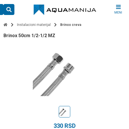
Skip
to
MENI
content
Instalacioni materijal
Brinox creva
brinox 50cm 1/2-1/2 MZ
330
RSD