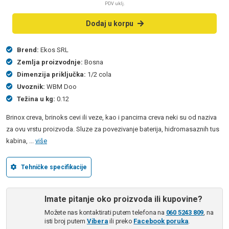
PDV uklj.
Dodaj u korpu
Brend:
Ekos SRL
Zemlja proizvodnje:
Bosna
Dimenzija priključka:
1/2 cola
Uvoznik:
WBM Doo
Težina u kg:
0.12
Brinox creva, brinoks cevi ili veze, kao i pancirna creva neki su od naziva
za ovu vrstu proizvoda. Sluze za povezivanje baterija, hidromasaznih tus
kabina, ...
više
Tehničke specifikacije
Imate pitanje oko proizvoda ili kupovine?
Možete nas kontaktirati putem telefona na
060 5243 809
, na
isti broj putem
Vibera
ili preko
Facebook poruka
.