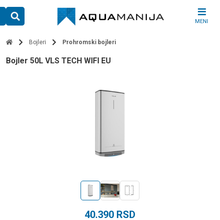
Skip
to
MENI
content
Bojleri
Prohromski bojleri
bojler 50L VLS TECH WIFI EU
40.390
RSD