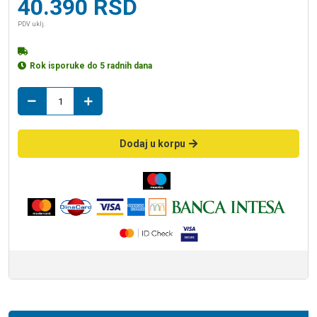
40.390
RSD
PDV uklj.
Rok isporuke do 5 radnih dana
bojler
50L
VLS
TECH
Dodaj u korpu
WIFI
EU
količina