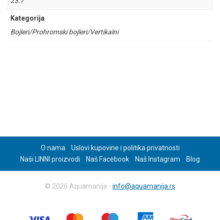
23.7
Kategorija
Bojleri/Prohromski bojleri/Vertikalni
O nama
Uslovi kupovine i politika privatnosti
Naši LINNI proizvodi
Naš Facebook
Naš Instagram
Blog
© 2026 Aquamanija -
info@aquamanija.rs