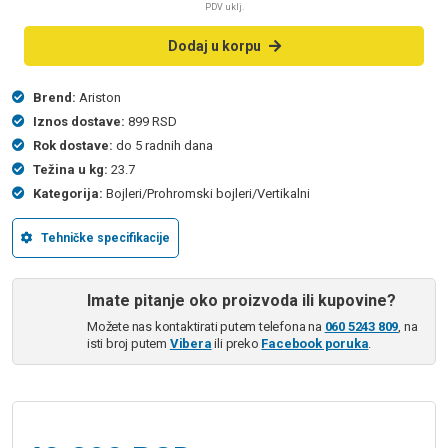
PDV uklj.
Dodaj u korpu
Brend:
Ariston
Iznos dostave:
899 RSD
Rok dostave:
do 5 radnih dana
Težina u kg:
23.7
Kategorija:
Bojleri/Prohromski bojleri/Vertikalni
Tehničke specifikacije
Imate pitanje oko proizvoda ili kupovine?
Možete nas kontaktirati putem telefona na
060 5243 809
, na
isti broj putem
Vibera
ili preko
Facebook poruka
.