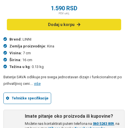
1.590
RSD
PDV uklj.
Dodaj u korpu
Brend:
LINNI
Zemlja proizvodnje:
Kina
Visina:
7 cm
Širina:
16 cm
Težina u kg:
0.13 kg
Baterije SAVA odlikuje pre svega jednostavan dizajn i funkcionalnost po
prihvatljivoj ceni....
više
Tehničke specifikacije
Imate pitanje oko proizvoda ili kupovine?
Možete nas kontaktirati putem telefona na
060 5243 809
, na