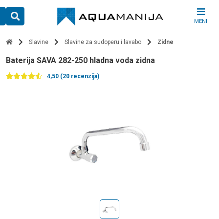
Skip
to
MENI
content
Slavine
Slavine za sudoperu i lavabo
Zidne
baterija SAVA 282-250 hladna voda zidna
4,50 (20 recenzija)
Ocenjeno
20
4.50
od 5
na
osnovu
ocena
kupaca