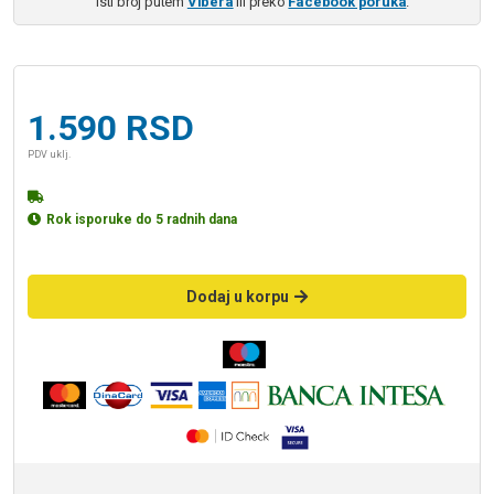
isti broj putem
Vibera
ili preko
Facebook poruka
.
1.590
RSD
PDV uklj.
Rok isporuke do 5 radnih dana
Dodaj u korpu