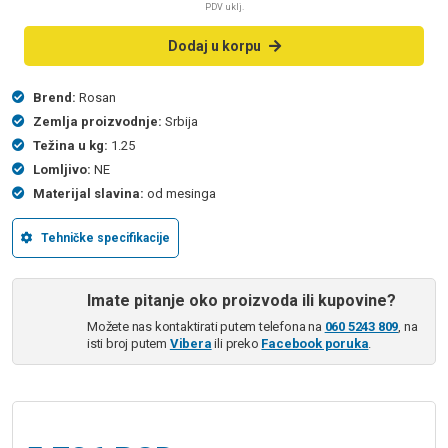
PDV uklj.
Dodaj u korpu
Brend:
Rosan
Zemlja proizvodnje:
Srbija
Težina u kg:
1.25
Lomljivo:
NE
Materijal slavina:
od mesinga
Tehničke specifikacije
Imate pitanje oko proizvoda ili kupovine?
Možete nas kontaktirati putem telefona na
060 5243 809
, na
isti broj putem
Vibera
ili preko
Facebook poruka
.