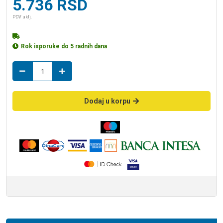
5.736
RSD
PDV uklj.
Rok isporuke do 5 radnih dana
Rosan
slavina
za
bide
Dodaj u korpu
N29101
količina