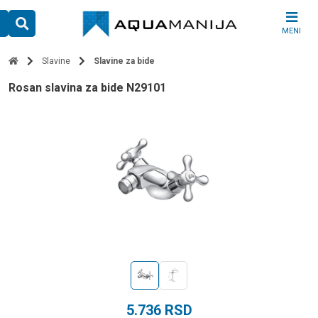
Skip
to
MENI
content
Slavine
Slavine za bide
Rosan slavina za bide N29101
5.736
RSD