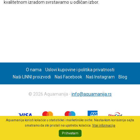
kvalitetnom izradom svrstavamo u odličan izbor.
O nama
Uslovi kupovine i politika privatnosti
Naši LINNI proizvodi
Naš Facebook
Naš Instagram
Blog
© 2026 Aquamanija -
info@aquamanija.rs
Aquamanija koristi kolačiće u statističke i marketinške svrhe. Nastavkom korišćenja sajta
smatramo da ste pristali na upotrebu kolačića.
Više informacija
Prihvatam