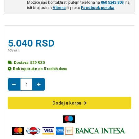
Možete nas kontaktirati putem telefona na
060 5243 809
, na
isti broj putem
Vibera
ili preko
Facebook poruka
.
5.040
RSD
PDV uklj.
Dostava:
529
RSD
Rok isporuke do 5 radnih dana
LINNI
zidna
slavina
za
Dodaj u korpu
lavabo
MISISIPI
količina