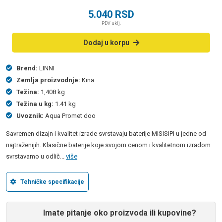
5.040
RSD
PDV uklj.
Dodaj u korpu
Brend:
LINNI
Zemlja proizvodnje:
Kina
Težina:
1,408 kg
Težina u kg:
1.41 kg
Uvoznik:
Aqua Promet doo
Savremen dizajn i kvalitet izrade svrstavaju baterije MISISIPI u jedne od
najtraženijih. Klasične baterije koje svojom cenom i kvalitetnom izradom
svrstavamo u odlič...
više
Tehničke specifikacije
Imate pitanje oko proizvoda ili kupovine?