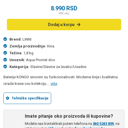
8.990
RSD
PDV uklj.
Dodaj u korpu
Brend:
LINNI
Zemlja proizvodnje:
Kina
Težina:
1,8 kg
Uvoznik:
Aqua Promet doo
Kategorija:
Slavine/Slavine za lavabo/Usadne
Baterije KONGO sinonim su funkcionalnosti. Moderne linije i kvalitetna
izrada krase ovu kolekciju....
više
Tehničke specifikacije
Imate pitanje oko proizvoda ili kupovine?
Možete nas kontaktirati putem telefona na
060 5243 809
, na