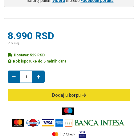
isti broj putem
Vibera
ili preko
Facebook poruka
.
8.990
RSD
PDV uklj.
Dostava:
529
RSD
Rok isporuke do 5 radnih dana
LINNI
visoka
slavina
za
Dodaj u korpu
lavaboKONGO
količina