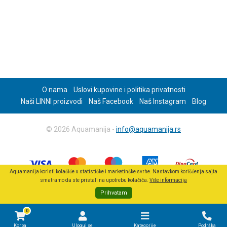
O nama
Uslovi kupovine i politika privatnosti
Naši LINNI proizvodi
Naš Facebook
Naš Instagram
Blog
© 2026 Aquamanija -
info@aquamanija.rs
Aquamanija koristi kolačiće u statističke i marketinške svrhe. Nastavkom korišćenja sajta
smatramo da ste pristali na upotrebu kolačića.
Više informacija
Prihvatam
0
Korpa
Uloguj se
Kategorije
Podrška