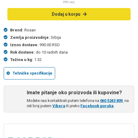
PDV uklj.
Dodaj u korpu
Brend:
Rosan
Zemlja proizvodnje:
Srbija
Iznos dostave:
990.00 RSD
Rok dostave:
do 10 radnih dana
Težina u kg:
1.32
Tehničke specifikacije
Imate pitanje oko proizvoda ili kupovine?
Možete nas kontaktirati putem telefona na
060 5243 809
, na
isti broj putem
Vibera
ili preko
Facebook poruka
.