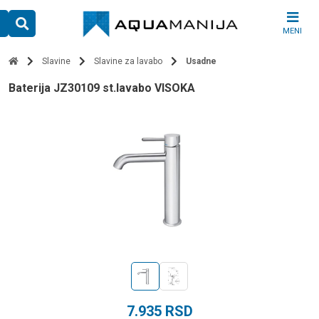
Skip
to
MENI
content
Slavine
Slavine za lavabo
Usadne
baterija JZ30109 st.lavabo VISOKA
7.935
RSD