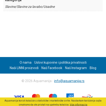
Kategorija
Slavine/Slavine za lavabo/Usadne
O nama
Uslovi kupovine i politika privatnosti
Naši LINNI proizvodi
Naš Facebook
Naš Instagram
Blog
© 2026 Aquamanija -
info@aquamanija.rs
Aquamanija koristi kolačiće u statističke i marketinške svrhe. Nastavkom korišćenja sajta
smatramo da ste pristali na upotrebu kolačića.
Više informacija