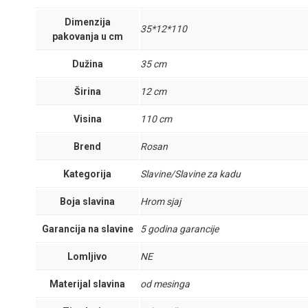
Dimenzija
35*12*110
pakovanja u cm
Dužina
35 cm
Širina
12 cm
Visina
110 cm
Brend
Rosan
Kategorija
Slavine/Slavine za kadu
Boja slavina
Hrom sjaj
Garancija na slavine
5 godina garancije
Lomljivo
NE
Materijal slavina
od mesinga