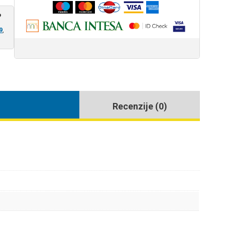
?
9
,
Recenzije (0)