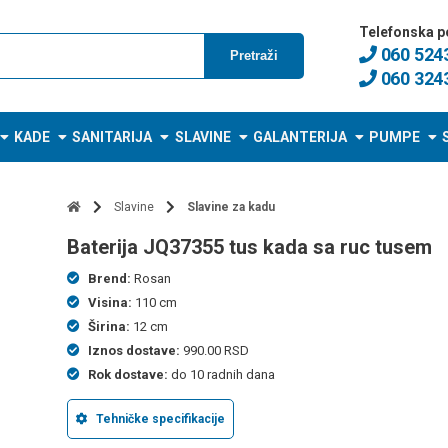
Telefonska p
060 524
Pretraži
060 324
KADE
SANITARIJA
SLAVINE
GALANTERIJA
PUMPE
Slavine
Slavine za kadu
baterija JQ37355 tus kada sa ruc tusem
Brend:
Rosan
Visina:
110 cm
Širina:
12 cm
Iznos dostave:
990.00 RSD
Rok dostave:
do 10 radnih dana
Tehničke specifikacije