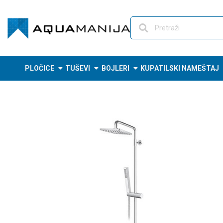
Skip
to
content
PLOČICE
TUŠEVI
BOJLERI
KUPATILSKI NAMEŠTAJ