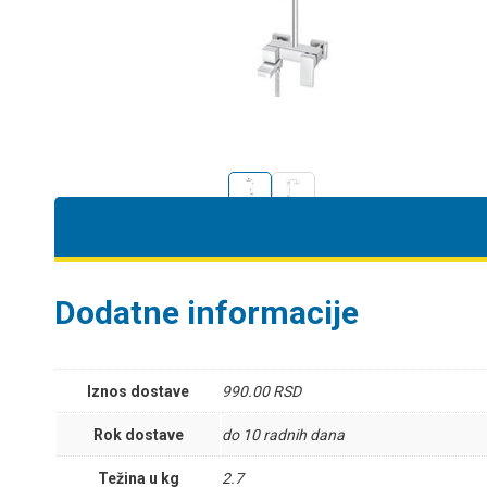
Dodatne informacije
Iznos dostave
990.00 RSD
Rok dostave
do 10 radnih dana
Težina u kg
2.7