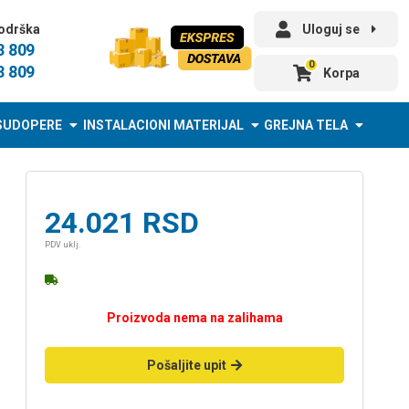
odrška
Uloguj se
3 809
0
3 809
Korpa
SUDOPERE
INSTALACIONI MATERIJAL
GREJNA TELA
24.021
RSD
PDV uklj.
Proizvoda nema na zalihama
Pošaljite upit