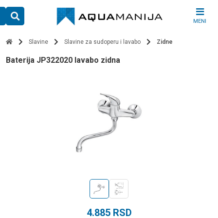
Skip
to
MENI
content
Slavine
Slavine za sudoperu i lavabo
Zidne
baterija JP322020 lavabo zidna
4.885
RSD