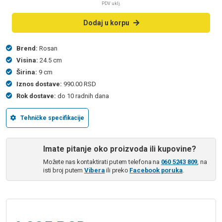
PDV uklj.
Dodaj u korpu
Brend:
Rosan
Visina:
24.5 cm
Širina:
9 cm
Iznos dostave:
990.00 RSD
Rok dostave:
do 10 radnih dana
Tehničke specifikacije
Imate pitanje oko proizvoda ili kupovine?
Možete nas kontaktirati putem telefona na
060 5243 809
, na
isti broj putem
Vibera
ili preko
Facebook poruka
.