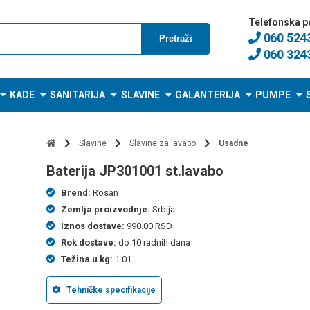
Telefonska p
060 524
Pretraži
060 324
KADE
SANITARIJA
SLAVINE
GALANTERIJA
PUMPE
Slavine
Slavine za lavabo
Usadne
baterija JP301001 st.lavabo
Brend:
Rosan
Zemlja proizvodnje:
Srbija
Iznos dostave:
990.00 RSD
Rok dostave:
do 10 radnih dana
Težina u kg:
1.01
Tehničke specifikacije