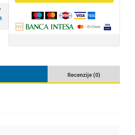
?
9
,
Recenzije (0)