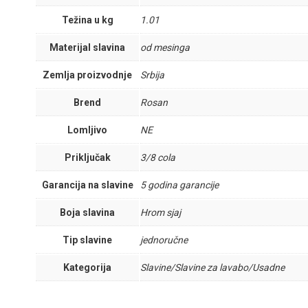
Težina u kg
1.01
Materijal slavina
od mesinga
Zemlja proizvodnje
Srbija
Brend
Rosan
Lomljivo
NE
Priključak
3/8 cola
Garancija na slavine
5 godina garancije
Boja slavina
Hrom sjaj
Tip slavine
jednoručne
Kategorija
Slavine/Slavine za lavabo/Usadne