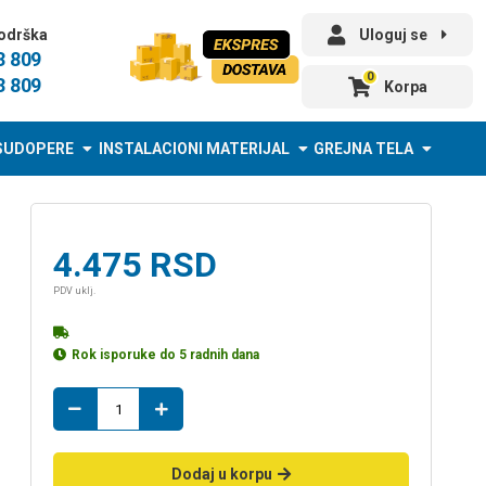
odrška
Uloguj se
3 809
0
3 809
Korpa
SUDOPERE
INSTALACIONI MATERIJAL
GREJNA TELA
4.475
RSD
PDV uklj.
Rok isporuke do 5 radnih dana
baterija
JP301001
st.lavabo
količina
Dodaj u korpu