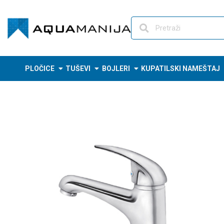
Skip
to
content
PLOČICE
TUŠEVI
BOJLERI
KUPATILSKI NAMEŠTAJ