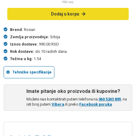
PDV uklj.
Dodaj u korpu
Brend:
Rosan
Zemlja proizvodnje:
Srbija
Iznos dostave:
990.00 RSD
Rok dostave:
do 10 radnih dana
Težina u kg:
1.54
Tehničke specifikacije
Imate pitanje oko proizvoda ili kupovine?
Možete nas kontaktirati putem telefona na
060 5243 809
, na
isti broj putem
Vibera
ili preko
Facebook poruka
.