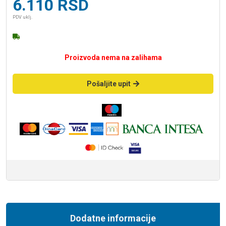
6.110
RSD
PDV uklj.
Proizvoda nema na zalihama
Pošaljite upit
Dodatne informacije