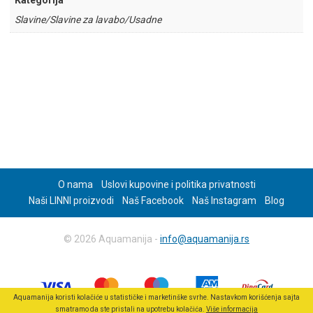
Kategorija
Slavine/Slavine za lavabo/Usadne
O nama
Uslovi kupovine i politika privatnosti
Naši LINNI proizvodi
Naš Facebook
Naš Instagram
Blog
© 2026 Aquamanija -
info@aquamanija.rs
Aquamanija koristi kolačiće u statističke i marketinške svrhe. Nastavkom korišćenja sajta
smatramo da ste pristali na upotrebu kolačića.
Više informacija