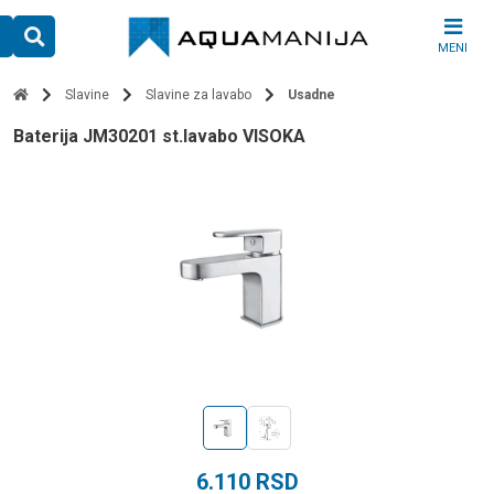
Skip
to
MENI
content
Slavine
Slavine za lavabo
Usadne
baterija JM30201 st.lavabo VISOKA
6.110
RSD