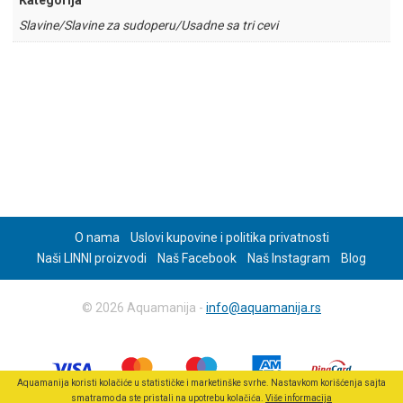
Kategorija
Slavine/Slavine za sudoperu/Usadne sa tri cevi
O nama
Uslovi kupovine i politika privatnosti
Naši LINNI proizvodi
Naš Facebook
Naš Instagram
Blog
© 2026 Aquamanija -
info@aquamanija.rs
Aquamanija koristi kolačiće u statističke i marketinške svrhe. Nastavkom korišćenja sajta
smatramo da ste pristali na upotrebu kolačića.
Više informacija