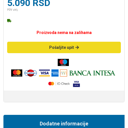
5.090
RSD
PDV uklj.
Proizvoda nema na zalihama
Pošaljite upit
Dodatne informacije