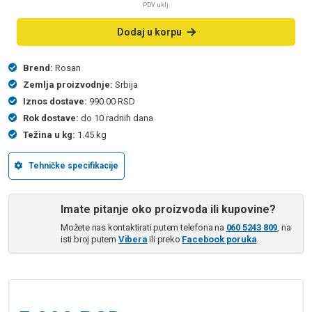
PDV uklj.
Dodaj u korpu
Brend:
Rosan
Zemlja proizvodnje:
Srbija
Iznos dostave:
990.00 RSD
Rok dostave:
do 10 radnih dana
Težina u kg:
1.45 kg
Tehničke specifikacije
Imate pitanje oko proizvoda ili kupovine?
Možete nas kontaktirati putem telefona na
060 5243 809
, na
isti broj putem
Vibera
ili preko
Facebook poruka
.