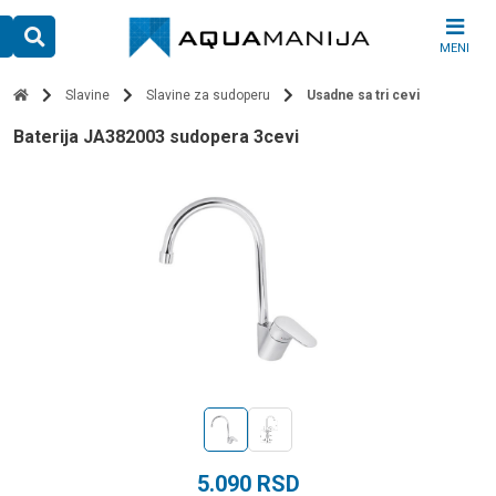
Skip
to
MENI
content
Slavine
Slavine za sudoperu
Usadne sa tri cevi
baterija JA382003 sudopera 3cevi
5.090
RSD