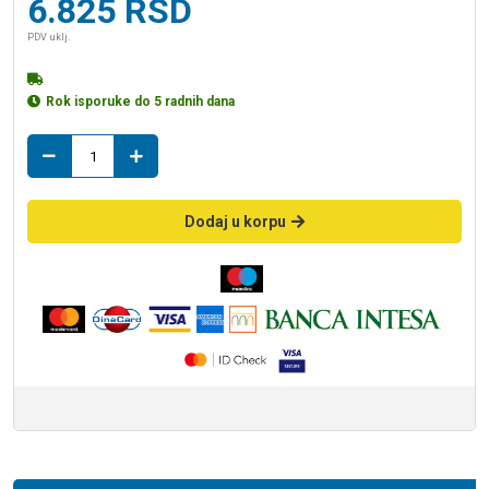
6.825
RSD
PDV uklj.
Rok isporuke do 5 radnih dana
baterija
J382203
sudopera
3cevi
Dodaj u korpu
količina