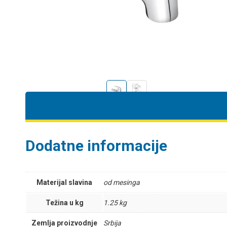
Dodatne informacije
Materijal slavina
od mesinga
Težina u kg
1.25 kg
Zemlja proizvodnje
Srbija