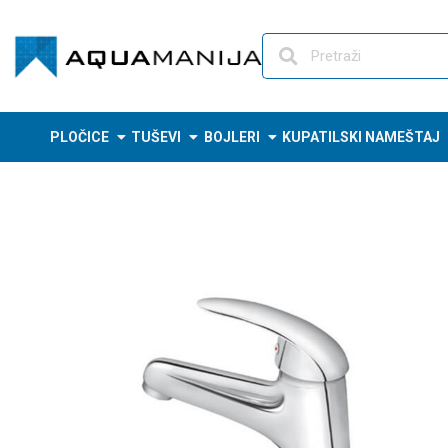
Skip
to
content
PLOČICE
TUŠEVI
BOJLERI
KUPATILSKI NAMEŠTAJ