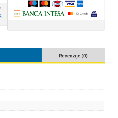
?
9
,
Recenzije (0)