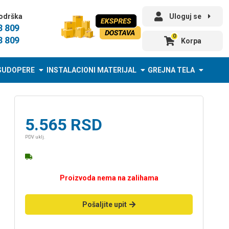
odrška
Uloguj se
3 809
0
3 809
Korpa
SUDOPERE
INSTALACIONI MATERIJAL
GREJNA TELA
5.565
RSD
PDV uklj.
Proizvoda nema na zalihama
Pošaljite upit