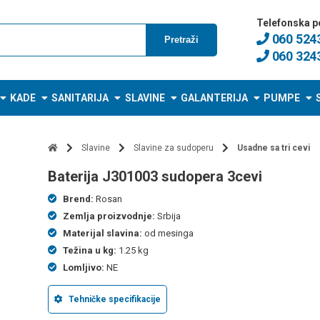
Telefonska p
060 524
Pretraži
060 324
KADE
SANITARIJA
SLAVINE
GALANTERIJA
PUMPE
Slavine
Slavine za sudoperu
Usadne sa tri cevi
baterija J301003 sudopera 3cevi
Brend:
Rosan
Zemlja proizvodnje:
Srbija
Materijal slavina:
od mesinga
Težina u kg:
1.25 kg
Lomljivo:
NE
Tehničke specifikacije