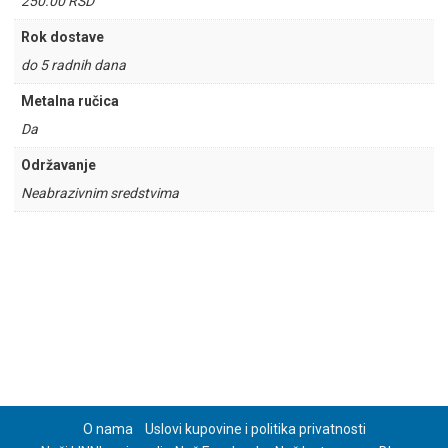
250.00 RSD
Rok dostave
do 5 radnih dana
Metalna ručica
Da
Održavanje
Neabrazivnim sredstvima
O nama
Uslovi kupovine i politika privatnosti