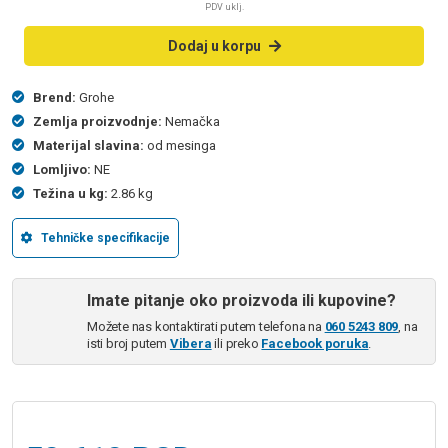
PDV uklj.
Dodaj u korpu
Brend:
Grohe
Zemlja proizvodnje:
Nemačka
Materijal slavina:
od mesinga
Lomljivo:
NE
Težina u kg:
2.86 kg
Tehničke specifikacije
Imate pitanje oko proizvoda ili kupovine?
Možete nas kontaktirati putem telefona na
060 5243 809
, na
isti broj putem
Vibera
ili preko
Facebook poruka
.