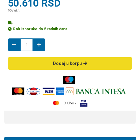
50.610
RSD
PDV uklj.
Rok isporuke do 5 radnih dana
Grohe
slavina
za
lavabo
Dodaj u korpu
EUROCUBE
visoka
XL
23406000
količina