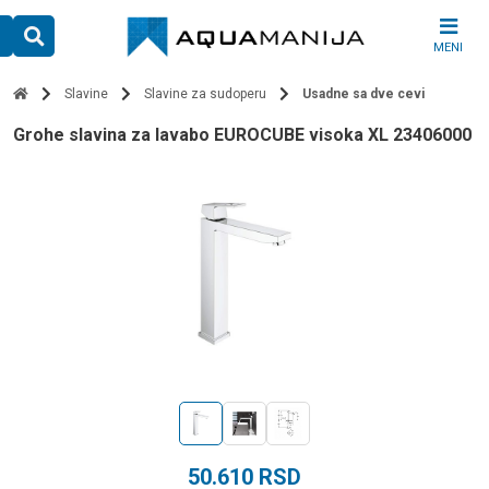
Skip
to
MENI
content
Slavine
Slavine za sudoperu
Usadne sa dve cevi
Grohe slavina za lavabo EUROCUBE visoka XL 23406000
50.610
RSD