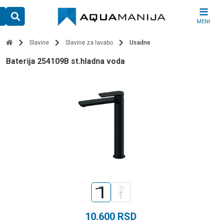
Skip
to
MENI
content
Slavine
Slavine za lavabo
Usadne
baterija 254109B st.hladna voda
10.600
RSD