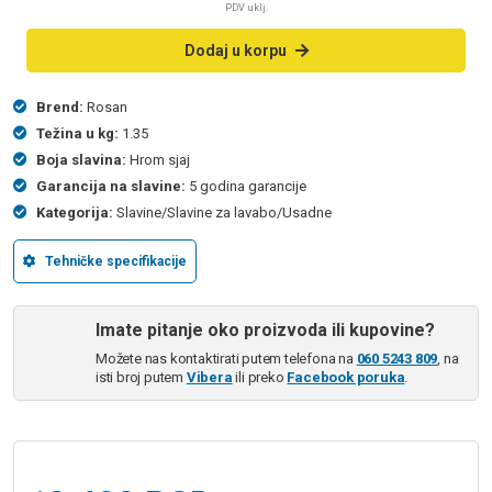
PDV uklj.
Dodaj u korpu
Brend:
Rosan
Težina u kg:
1.35
Boja slavina:
Hrom sjaj
Garancija na slavine:
5 godina garancije
Kategorija:
Slavine/Slavine za lavabo/Usadne
Tehničke specifikacije
Imate pitanje oko proizvoda ili kupovine?
Možete nas kontaktirati putem telefona na
060 5243 809
, na
isti broj putem
Vibera
ili preko
Facebook poruka
.