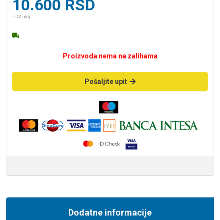
10.600
RSD
PDV uklj.
Proizvoda nema na zalihama
Pošaljite upit
Dodatne informacije