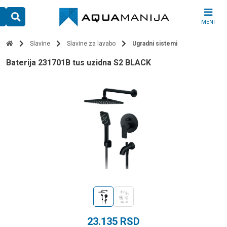
Skip
to
MENI
content
Slavine
Slavine za lavabo
Ugradni sistemi
baterija 231701B tus uzidna S2 BLACK
23.135
RSD