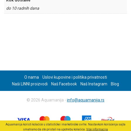
Rok dostave
do 10 radnih dana
O nama
Uslovi kupovine i politika privatnosti
Naši LINNI proizvodi
Naš Facebook
Naš Instagram
Blog
© 2026 Aquamanija -
info@aquamanija.rs
Aquamanija koristi kolačiće u statističke i marketinške svrhe. Nastavkom korišćenja sajta
smatramo da ste pristali na upotrebu kolačića.
Više informacija