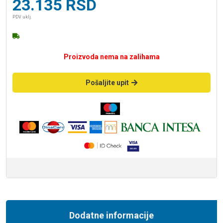
23.135
RSD
PDV uklj.
Proizvoda nema na zalihama
Pošaljite upit
Dodatne informacije