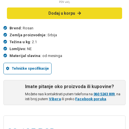
PDV uklj.
Dodaj u korpu
Brend:
Rosan
Zemlja proizvodnje:
Srbija
Težina u kg:
2.1
Lomljivo:
NE
Materijal slavina:
od mesinga
Tehničke specifikacije
Imate pitanje oko proizvoda ili kupovine?
Možete nas kontaktirati putem telefona na
060 5243 809
, na
isti broj putem
Vibera
ili preko
Facebook poruka
.