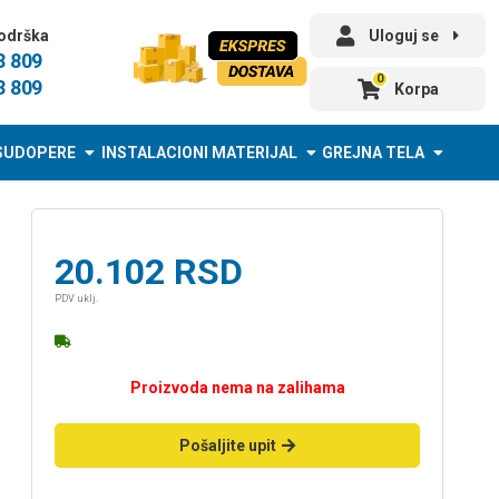
odrška
Uloguj se
3 809
0
3 809
Korpa
SUDOPERE
INSTALACIONI MATERIJAL
GREJNA TELA
20.102
RSD
PDV uklj.
Proizvoda nema na zalihama
Pošaljite upit