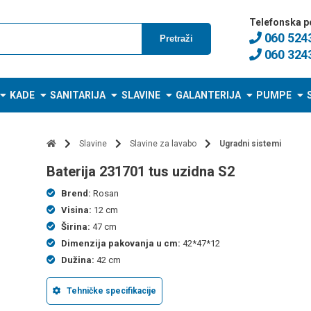
Telefonska p
060 524
Pretraži
060 324
KADE
SANITARIJA
SLAVINE
GALANTERIJA
PUMPE
Slavine
Slavine za lavabo
Ugradni sistemi
baterija 231701 tus uzidna S2
Brend:
Rosan
Visina:
12 cm
Širina:
47 cm
Dimenzija pakovanja u cm:
42*47*12
Dužina:
42 cm
Tehničke specifikacije