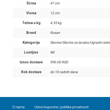
Širina
47 cm
Visina
12 cm
Težina u kg
4.35 kg
Brend
Rosan
Kategorija
Slavine/Slavine za lavabo/Ugradni sist
Lomljivo
NE
Iznos dostave
990.00 RSD
Rok dostave
do 10 radnih dana
O nama
Uslovi kupovine i politika privatnosti