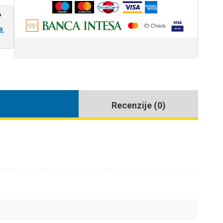
?
9
,
Recenzije (0)