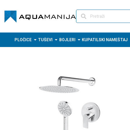
Skip
to
content
PLOČICE
TUŠEVI
BOJLERI
KUPATILSKI NAMEŠTAJ