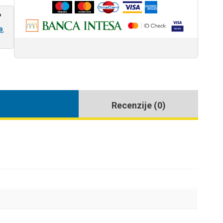
?
9
,
Recenzije (0)