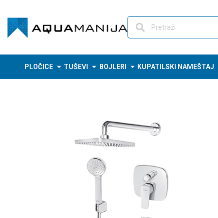
Skip
to
content
PLOČICE
TUŠEVI
BOJLERI
KUPATILSKI NAMEŠTAJ