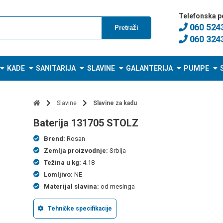
Telefonska p
060 524
Pretraži
060 324
KADE
SANITARIJA
SLAVINE
GALANTERIJA
PUMPE
Slavine
Slavine za kadu
baterija 131705 STOLZ
Brend:
Rosan
Zemlja proizvodnje:
Srbija
Težina u kg:
4.18
Lomljivo:
NE
Materijal slavina:
od mesinga
Tehničke specifikacije