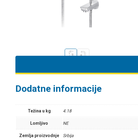
Dodatne informacije
Težina u kg
4.18
Lomljivo
NE
Zemlja proizvodnje
Srbija