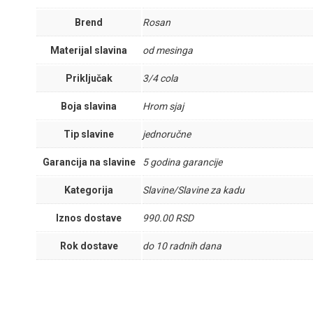
Brend
Rosan
Materijal slavina
od mesinga
Priključak
3/4 cola
Boja slavina
Hrom sjaj
Tip slavine
jednoručne
Garancija na slavine
5 godina garancije
Kategorija
Slavine/Slavine za kadu
Iznos dostave
990.00 RSD
Rok dostave
do 10 radnih dana