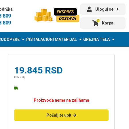
odrška
Uloguj se
3 809
0
3 809
Korpa
SUDOPERE
INSTALACIONI MATERIJAL
GREJNA TELA
19.845
RSD
PDV uklj.
Proizvoda nema na zalihama
Pošaljite upit