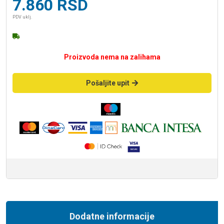
7.860
RSD
PDV uklj.
Proizvoda nema na zalihama
Pošaljite upit
Dodatne informacije