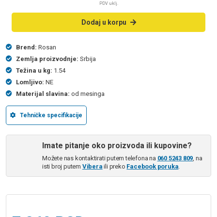
PDV uklj.
Dodaj u korpu
Brend:
Rosan
Zemlja proizvodnje:
Srbija
Težina u kg:
1.54
Lomljivo:
NE
Materijal slavina:
od mesinga
Tehničke specifikacije
Imate pitanje oko proizvoda ili kupovine?
Možete nas kontaktirati putem telefona na
060 5243 809
, na
isti broj putem
Vibera
ili preko
Facebook poruka
.