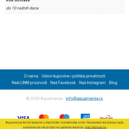
Rok dostave
do 10 radnih dana
O nama
Uslovi kupovine i politika privatnosti
Naši LINNI proizvodi
Naš Facebook
Naš Instagram
Blog
© 2026 Aquamanija -
info@aquamanija.rs
Aquamanija koristi kolačiće u statističke i marketinške svrhe. Nastavkom korišćenja sajta
smatramo da ste pristali na upotrebu kolačića.
Više informacija