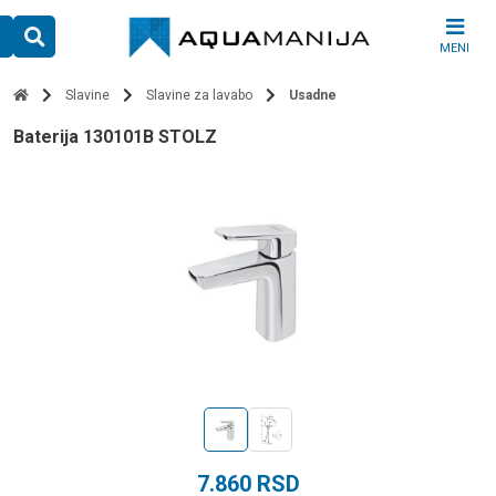
Skip
to
MENI
content
Slavine
Slavine za lavabo
Usadne
baterija 130101B STOLZ
7.860
RSD