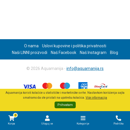
O nama
Uslovi kupovine i politika privatnosti
Naši LINNI proizvodi
Naš Facebook
Naš Instagram
Blog
© 2026 Aquamanija -
info@aquamanija.rs
Aquamanija koristi kolačiće u statističke i marketinške svrhe. Nastavkom korišćenja sajta
smatramo da ste pristali na upotrebu kolačića.
Više informacija
Prihvatam
0
Korpa
Uloguj se
Kategorije
Podrška