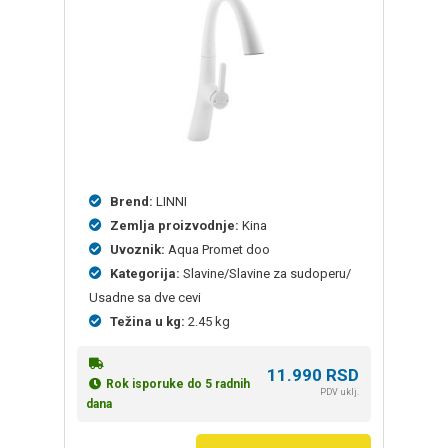
Brend:
LINNI
Zemlja proizvodnje:
Kina
Uvoznik:
Aqua Promet doo
Kategorija:
Slavine/Slavine za sudoperu/
Usadne sa dve cevi
Težina u kg:
2.45 kg
11.990
RSD
Rok isporuke do 5 radnih
PDV uklj.
dana