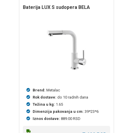
baterija LUX S sudopera BELA
Brend:
Metalac
Rok dostave:
do 10 radnih dana
Težina u kg:
1.65
Dimenzija pakovanja u cm:
39*23*6
Iznos dostave:
889.00 RSD