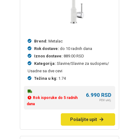
Brend:
Metalac
Rok dostave:
do 10 radnih dana
Iznos dostave:
889.00 RSD
Kategorija:
Slavine/Slavine za sudoperu/
Usadne sa dve cevi
Težina u kg:
1.74
6.990
RSD
Rok isporuke do 5 radnih
PDV uklj.
dana
Pošaljite upit