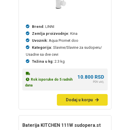
Brend:
LINNI
Zemlja proizvodnje:
Kina
Uvoznik:
Aqua Promet doo
Kategorija:
Slavine/Slavine za sudoperu/
Usadne sa dve cevi
Težina u kg:
2.3 kg
10.800
RSD
Rok isporuke do 5 radnih
PDV uklj.
dana
Dodaj u korpu
baterija KITCHEN 111W sudopera.st