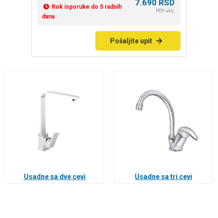
7.690
RSD
Rok isporuke do 5 radnih
PDV uklj.
dana
Pošaljite upit
Usadne sa dve cevi
Usadne sa tri cevi