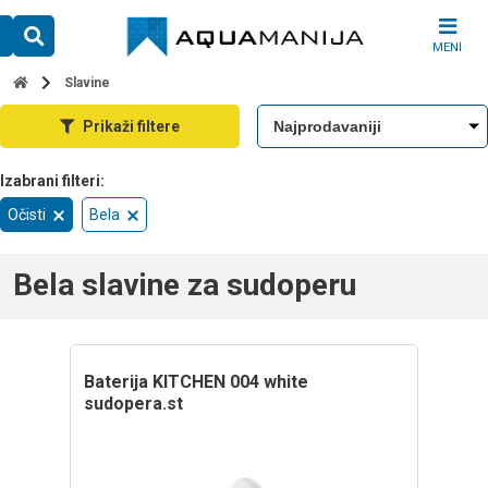
Skip
to
MENI
content
Slavine
Prikaži filtere
Očisti
Bela
Bela slavine za sudoperu
baterija KITCHEN 004 white
sudopera.st