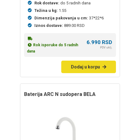
Rok dostave:
do 5 radnih dana
Težina u kg:
1.55
Dimenzija pakovanja u cm:
37*22*6
Iznos dostave:
889.00 RSD
6.990
RSD
Rok isporuke do 5 radnih
PDV uklj.
dana
Dodaj u korpu
baterija ARC N sudopera BELA