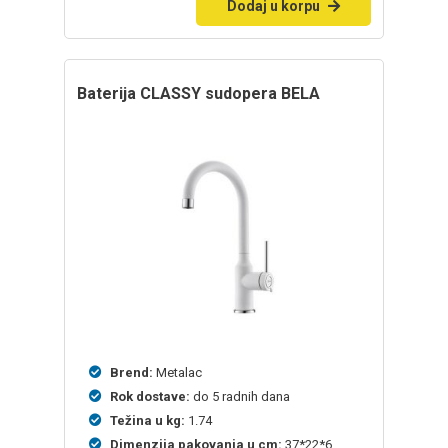
Dodaj u korpu
baterija CLASSY sudopera BELA
Brend:
Metalac
Rok dostave:
do 5 radnih dana
Težina u kg:
1.74
Dimenzija pakovanja u cm:
37*22*6