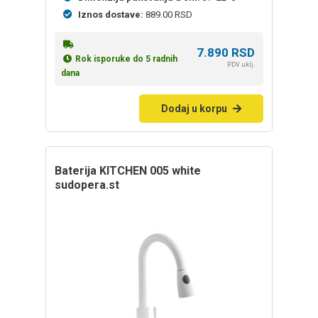
Iznos dostave:
889.00 RSD
7.890
RSD
Rok isporuke do 5 radnih
PDV uklj.
dana
Dodaj u korpu
baterija KITCHEN 005 white
sudopera.st