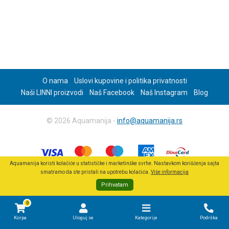
O nama
Uslovi kupovine i politika privatnosti
Naši LINNI proizvodi
Naš Facebook
Naš Instagram
Blog
© 2026 Aquamanija -
info@aquamanija.rs
Aquamanija koristi kolačiće u statističke i marketinške svrhe. Nastavkom korišćenja sajta
smatramo da ste pristali na upotrebu kolačića.
Više informacija
Prihvatam
0
Korpa
Uloguj se
Kategorije
Podrška