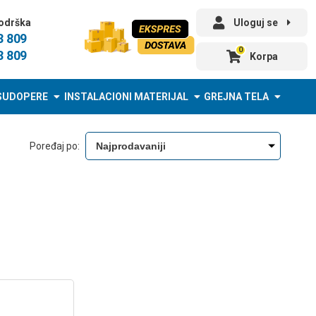
odrška
Uloguj se
3 809
0
3 809
Korpa
SUDOPERE
INSTALACIONI MATERIJAL
GREJNA TELA
Poređaj po: