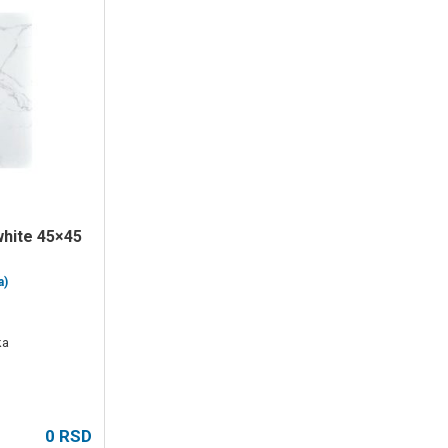
a)
ka
0
RSD