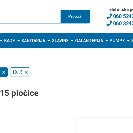
Telefonska p
060 524
Pretraži
060 324
KADE
SANITARIJA
SLAVINE
GALANTERIJA
PUMPE
i
18.15
15 pločice