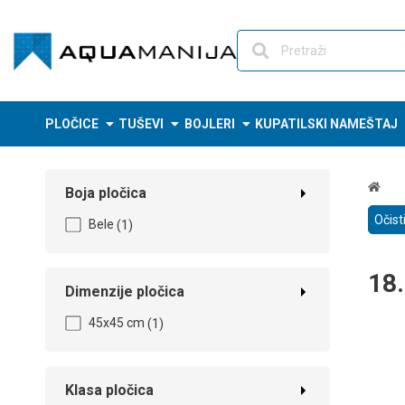
Skip
to
content
PLOČICE
TUŠEVI
BOJLERI
KUPATILSKI NAMEŠTAJ
Boja pločica
Očist
Bele
(1)
18.
Dimenzije pločica
45x45 cm
(1)
Klasa pločica