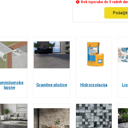
Rok isporuke do 5 radnih da
Pošaljit
uminijumske
Granitne pločice
Hidroizolacija
Lis
lajsne