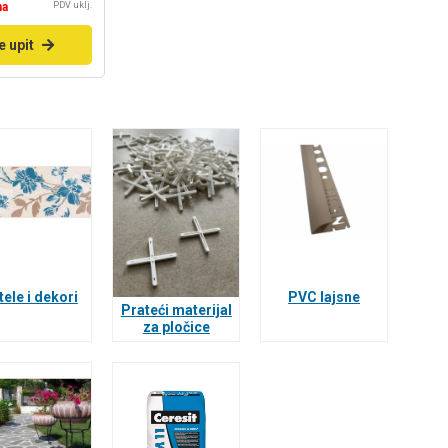
PDV uklj.
na
e upit
tele i dekori
PVC lajsne
Prateći materijal
za pločice