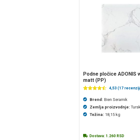
Podne pločice ADONIS white 45×45
matt (PP)
4,53 (17 recenzij
Ocenjeno
17
4.53
od 5
Brend:
Bien Seramik
na
Zemlja proizvodnje:
Turs
osnovu
ocena
Težina:
18,15 kg
kupaca
Dostava:
1.260
RSD