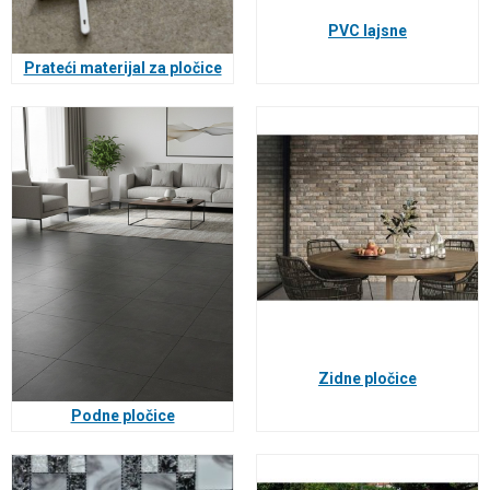
PVC lajsne
Prateći materijal za pločice
Zidne pločice
Podne pločice