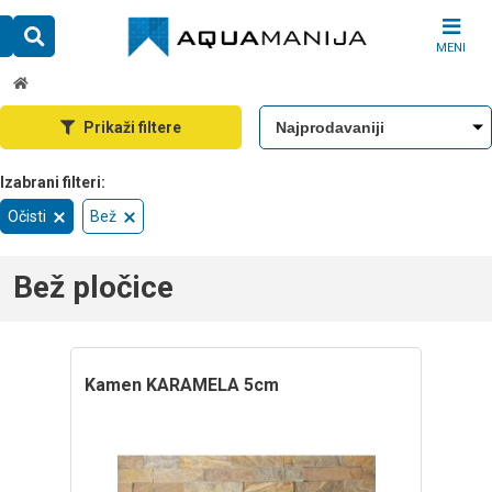
Skip
to
MENI
content
Prikaži filtere
Očisti
Bež
Bež pločice
kamen KARAMELA 5cm