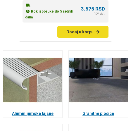
3.575
RSD
Rok isporuke do 5 radnih
PDV uklj.
dana
Dodaj u korpu
Aluminijumske lajsne
Granitne pločice