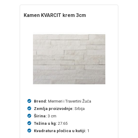
kamen KVARCIT krem 3cm
Brend:
Mermeri i Travertini Žuća
Zemlja proizvodnje:
Srbija
Širina:
3 cm
Težina u kg:
27.65
Kvadratura pločica u kutiji:
1