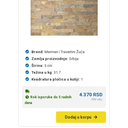
Brend:
Mermeri i Travertini Žuća
Zemlja proizvodnje:
Srbija
Širina:
5 cm
Težina u kg:
31.7
Kvadratura pločica u kutiji:
1
4.370
RSD
Rok isporuke do 5 radnih
PDV uklj.
dana
Dodaj u korpu