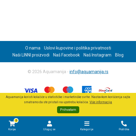
O nama
Uslovi kupovine i politika privatnosti
Naši LINNI proizvodi
Naš Facebook
Naš Instagram
Blog
© 2026 Aquamanija -
info@aquamanija.rs
Aquamanija koristi kolačiće u statističke i marketinške svrhe. Nastavkom korišćenja sajta
smatramo da ste pristali na upotrebu kolačića.
Više informacija
Prihvatam
0
Korpa
Uloguj se
Kategorije
Podrška